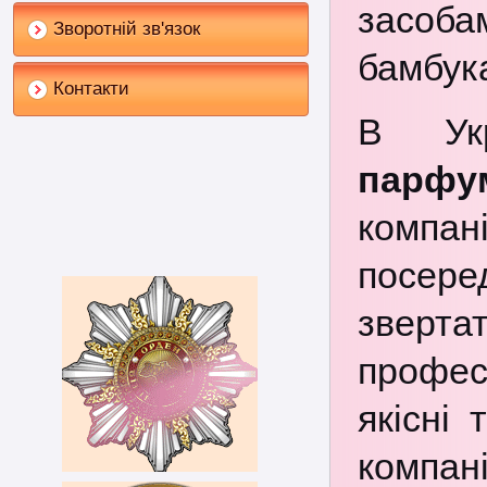
засоба
Зворотній зв'язок
бамбука
Контакти
В Ук
парфу
компа
посере
звер
профес
якісні
компан