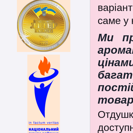
варіан
саме у 
Ми п
аром
цінам
багат
пості
товар
Отдуш
досту