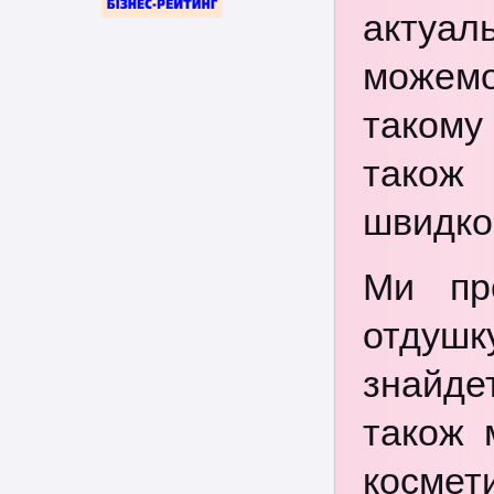
актуал
можемо
такому
також
швидко 
Ми пр
отдушк
знайде
також 
космет