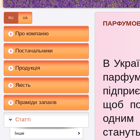
RU
UA
ПАРФУМОВ
Про компанію
Постачальники
В Укра
Продукція
парфу
Якість
підприє
щоб по
Піраміди запахів
одним 
Статті
станут
Інше